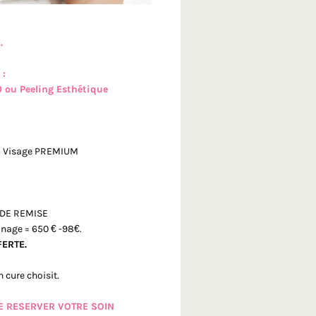
.
 :
0 ou Peeling Esthétique
:
u Visage PREMIUM
% DE REMISE
inage = 650 € -98€.
FERTE.
 cure choisit.
DE RESERVER VOTRE SOIN